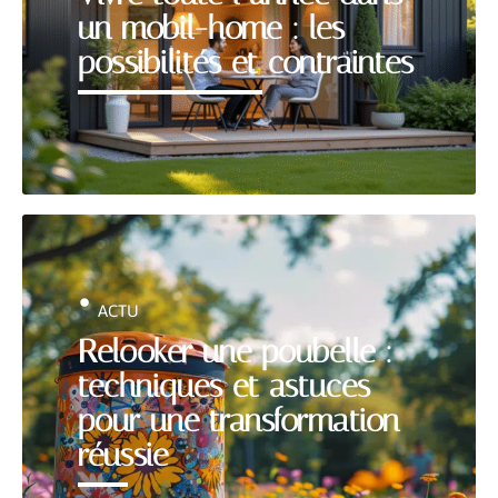
un mobil-home : les
possibilités et contraintes
ACTU
Relooker une poubelle :
techniques et astuces
pour une transformation
réussie