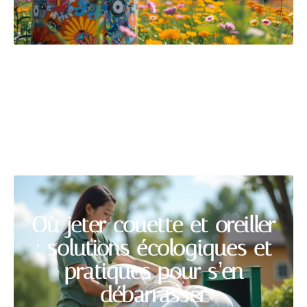
DÉMÉNAGEMENT
Découvrir
Où jeter couette et oreiller
: solutions écologiques et
pratiques pour s’en
débarrasser