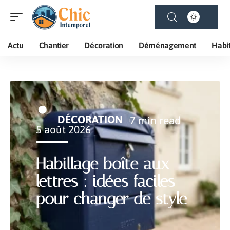
Actu
Chantier
Décoration
Déménagement
Habi
DÉCORATION
7 min read
5 août 2026
Habillage boîte aux
lettres : idées faciles
pour changer de style