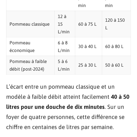
min
min
12 à
120 à 150
Pommeau classique
15
60 à 75 L
L
L/min
Pommeau
6 à 8
30 à 40 L
60 à 80 L
économique
L/min
Pommeau à faible
5 à 6
25 à 30 L
50 à 60 L
débit (post-2024)
L/min
L’écart entre un pommeau classique et un
modèle à faible débit atteint facilement
40 à 50
litres pour une douche de dix minutes
. Sur un
foyer de quatre personnes, cette différence se
chiffre en centaines de litres par semaine.