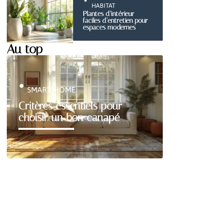
HABITAT
Plantes d’intérieur
faciles d’entretien pour
espaces modernes
Au top
SMART HOME
Critères essentiels pour
choisir un bon canapé