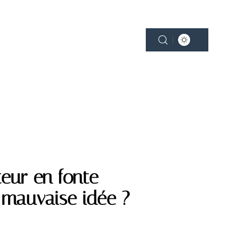
NE
PLEIN AIR
SMART HOME
teur en fonte
 mauvaise idée ?