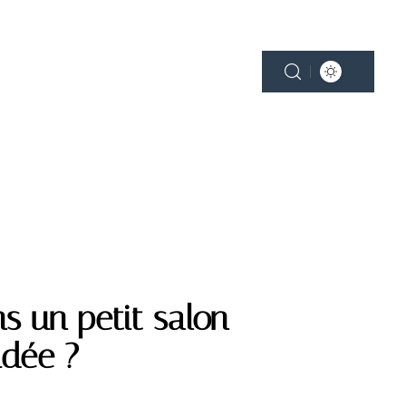
NE
PLEIN AIR
SMART HOME
s un petit salon
idée ?