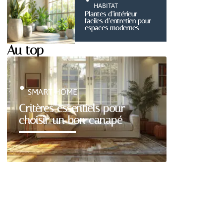
HABITAT
Plantes d’intérieur
faciles d’entretien pour
espaces modernes
Au top
SMART HOME
Critères essentiels pour
choisir un bon canapé