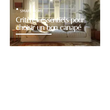
SMART HOME
Critères essentiels pour
choisir un bon canapé
Contact
Mentions Légales
Sitemap
© 2025 | chic-intemporel.com