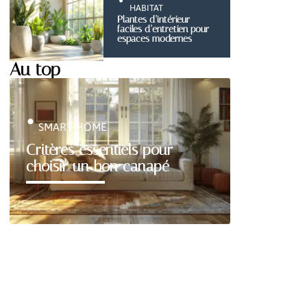
HABITAT
Plantes d’intérieur
faciles d’entretien pour
espaces modernes
Au top
SMART HOME
Critères essentiels pour
choisir un bon canapé