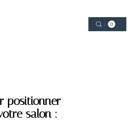
NE
PLEIN AIR
SMART HOME
r positionner
otre salon :