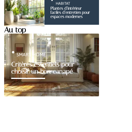
HABITAT
Plantes d’intérieur
faciles d’entretien pour
espaces modernes
Au top
SMART HOME
Critères essentiels pour
choisir un bon canapé