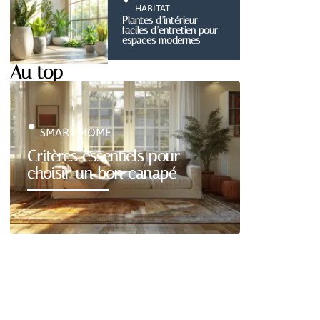
HABITAT
Plantes d’intérieur
faciles d’entretien pour
espaces modernes
Au top
SMART HOME
Critères essentiels pour
choisir un bon canapé