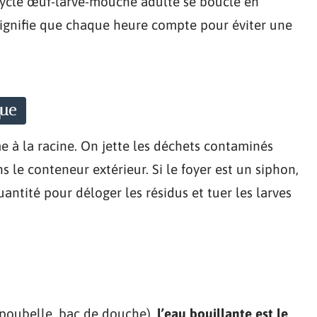
e cycle œuf-larve-mouche adulte se boucle en
signifie que chaque heure compte pour éviter une
que
me à la racine. On jette les déchets contaminés
 le conteneur extérieur. Si le foyer est un siphon,
antité pour déloger les résidus et tuer les larves
 poubelle, bac de douche),
l’eau bouillante est le