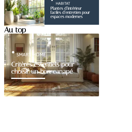
HABITAT
Plantes d’intérieur
faciles d’entretien pour
espaces modernes
Au top
SMART HOME
Critères essentiels pour
choisir un bon canapé