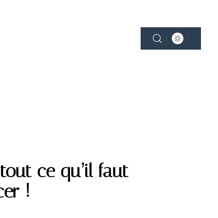
NE
PLEIN AIR
SMART HOME
tout ce qu’il faut
cer !