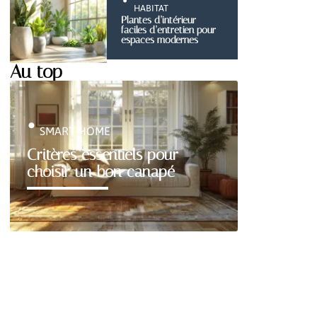
HABITAT
Plantes d’intérieur
faciles d’entretien pour
espaces modernes
Au top
SMART HOME
Critères essentiels pour
choisir un bon canapé