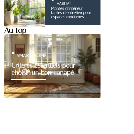
HABITAT
Plantes d’intérieur
faciles d’entretien pour
espaces modernes
Au top
SMART HOME
Critères essentiels pour
choisir un bon canapé